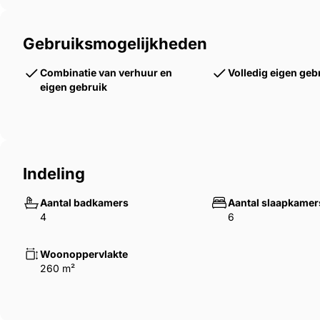
Sauna, hottub, overdekt verwarmd terras
Gebruiksmogelijkheden
Ruime parkeergelegenheid & dubbele garage
Combinatie van verhuur en
Volledig eigen geb
eigen gebruik
Petanquebaan & garage met verwarmde skischoen
Indeling
Het gerenoveerde duplex appartement (2017) besch
dubbel bed + stapelbed), een badkamer, apart toile
Aantal badkamers
Aantal slaapkamer
Ideaal voor 5 tot 6 gasten.
4
6
Woonoppervlakte
260 m²
De chaletwoning zelf omvat 4 slaapkamers, waarond
stapelbedden. Met 3 badkamers, een sauna met dou