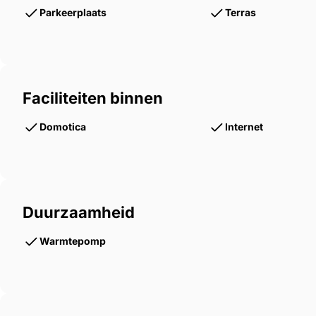
Afgesloten privéopslag voor eigenaars
Parkeerplaats
Terras
Schilderwerk exterieur uitgevoerd in 2023
Uitgebreide parking en vrij uitzicht op de skipistes
Faciliteiten binnen
Locatie & bereikbaarheid
Domotica
Internet
Bad Kleinkirchheim is een charmant Oostenrijks oord,
winter staat het bekend om zijn uitstekende ski-inf
pistes, moderne liften en directe toegang vanuit het
Duurzaamheid
paradijs voor wandelaars, mountainbikers, golfers
thermale baden van Römerbad en St. Kathrein.
Warmtepomp