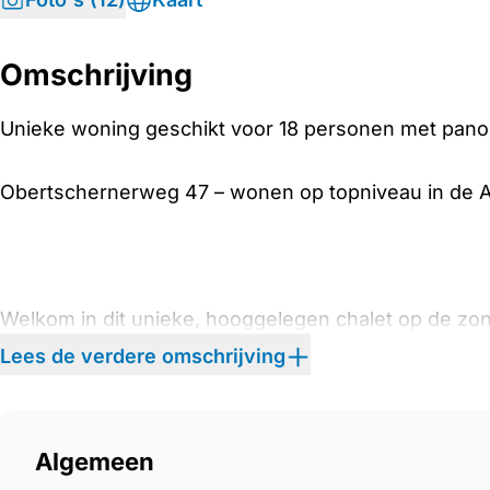
Omschrijving
Unieke woning geschikt voor 18 personen met panor
Obertschernerweg 47 – wonen op topniveau in de 
Welkom in dit unieke, hooggelegen chalet op de zon
(1168 meter), met een adembenemend uitzicht van 18
Lees de verdere omschrijving
omliggende skipistes. Dit exclusieve pand bevindt 
woonlocaties in de regio, met slechts vier huizen e
samen in een idyllische setting.
Algemeen