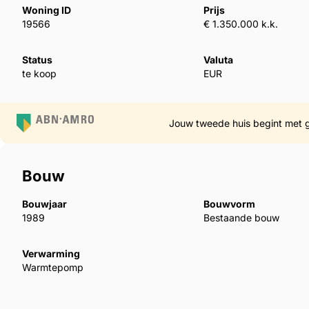
Woning ID
Prijs
19566
€ 1.350.000 k.k.
Indeling en mogelijkheden
Status
Valuta
te koop
EUR
De woning biedt met zijn 260 m² aan bewoonbare opper
is ingedeeld in een ruim duplex appartement én ee
maar ook perfect afzonderlijk te gebruiken of te v
Jouw tweede huis begint met 
Bouw
Totaal 6 slaapkamers en 4 badkamers, sauna met d
Bouwjaar
Bouwvorm
1989
Bestaande bouw
2 volledig uitgeruste keukens en 2 ruime leefruimte
Verwarming
Warmtepomp
2 zonnige terrassen met panoramisch zicht