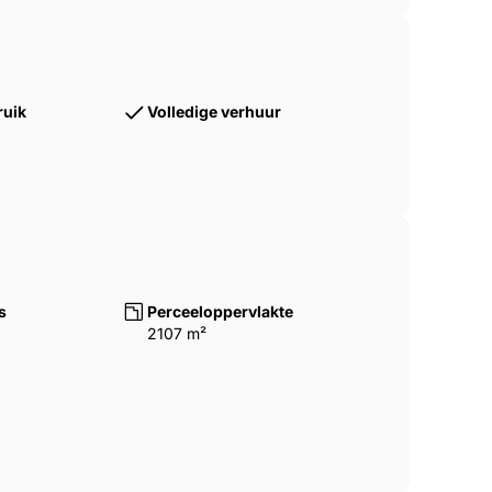
ruik
Volledige verhuur
enrekken.
ikt over 2 slaapkamers (waarvan één met
t en een comfortabel nieuw houten terras.
s
Perceeloppervlakte
2107 m²
er een kindvriendelijke kamer met 3
che en een grote leefruimte met keuken,