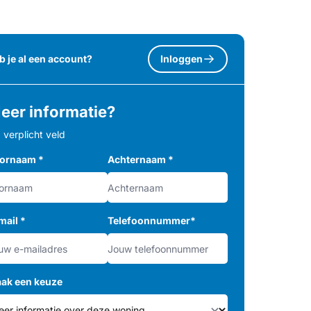
b je al een account?
Inloggen
eer informatie?
= verplicht veld
ornaam
*
Achternaam
*
mail
*
Telefoonnummer
*
ak een keuze