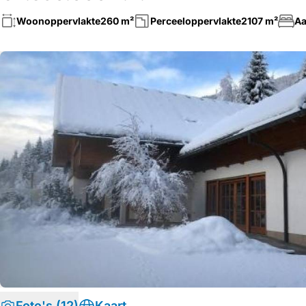
Woonoppervlakte
260 m²
Perceeloppervlakte
2107 m²
Aa
Foto's (12)
Kaart