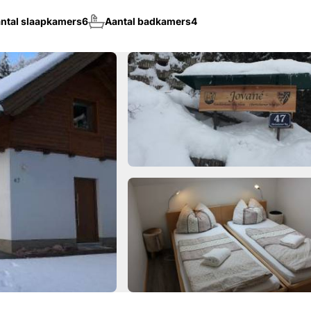
ntal slaapkamers
6
Aantal badkamers
4