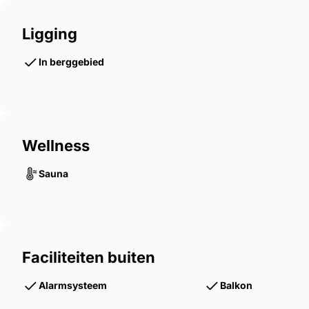
is het perfect voor 12 gasten. Het recent vernieuwd
infraroodverwarming en een hottub voor 7 persone
Ligging
In berggebied
Modern comfort & recente investeringen
Wellness
Volledig wifi LAN-netwerk met bereik in het hele hu
Sauna
Slimme verwarming : via warmtepomp, met app bed
Sleutelkluis op afstand bedienbaar
Faciliteiten buiten
Skiberging met skischoenenverwarmer voor 12 paa
Alarmsysteem
Balkon