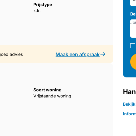
Prijstype
k.k.
Be
vlakte een uitzonderlijke flexibiliteit. Ze
n volwaardige chaletwoning – verbonden,
erhuren. Samen goed voor 18 slaapplaatsen.
Maak een afspraak
goed advies
ouche,
Soort woning
Han
Vrijstaande woning
Bekij
s
Inform