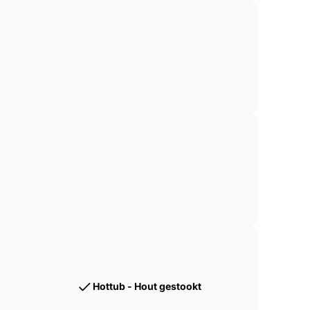
e, overdekte houten terras is uitgerust met
n.
is (ook kelder en garage)
ienbaar
r
Hottub - Hout gestookt