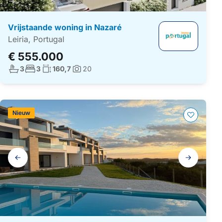
Vrijstaande woning in Nazaré
Leiria, Portugal
€ 555.000
Aantal badkamers:
Aantal slaapkamers:
Woonoppervlakte:
3
3
160,7
20
Foto's:
Nieuw
Galerij
navigatie