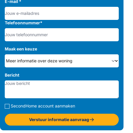
E-mail
*
Telefoonnummer
*
Maak een keuze
Bericht
SecondHome account aanmaken
Verstuur informatie aanvraag