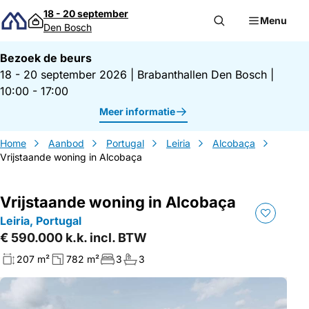
Direct naar inhoud
18 - 20 september
Menu
Den Bosch
Bezoek de beurs
18 - 20 september 2026
|
Brabanthallen Den Bosch
|
10:00 - 17:00
Meer informatie
Home
Aanbod
Portugal
Leiria
Alcobaça
Vrijstaande woning in Alcobaça
Vrijstaande woning in Alcobaça
Leiria, Portugal
€ 590.000 k.k. incl. BTW
207 m²
782 m²
3
3