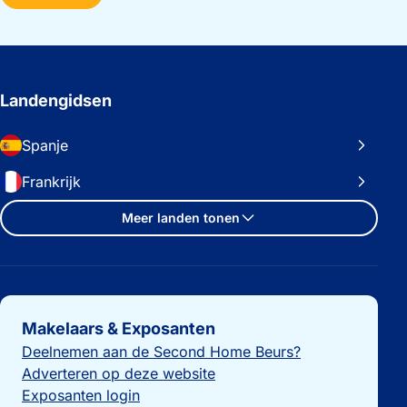
Landengidsen
Spanje
Frankrijk
Meer landen tonen
Belangrijke links
Makelaars & Exposanten
Deelnemen aan de Second Home Beurs?
Adverteren op deze website
Exposanten login