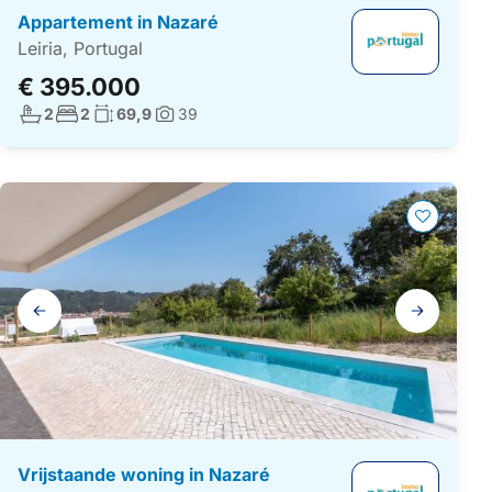
Appartement in Nazaré
Leiria, Portugal
€ 395.000
Aantal badkamers:
Aantal slaapkamers:
Woonoppervlakte:
2
2
69,9
39
Foto's:
Galerij
navigatie
Vrijstaande woning in Nazaré