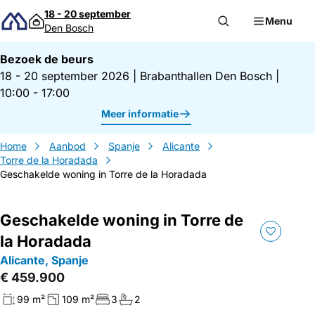
Direct naar inhoud
18 - 20 september
Menu
Den Bosch
Bezoek de beurs
18 - 20 september 2026
|
Brabanthallen Den Bosch
|
10:00 - 17:00
Meer informatie
Home
Aanbod
Spanje
Alicante
Torre de la Horadada
Geschakelde woning in Torre de la Horadada
Geschakelde woning in Torre de
la Horadada
Alicante, Spanje
€ 459.900
99 m²
109 m²
3
2