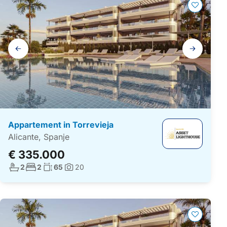
Galerij
navigatie
Appartement in Torrevieja
Alicante, Spanje
€ 335.000
Aantal badkamers:
Aantal slaapkamers:
Woonoppervlakte:
2
2
65
20
Foto's: