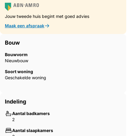
gemakken en een ongeëvenaarde locatie is het de perfecte
keuze voor wie een huis aan de kust van Alicante zoekt. Mis de
Jouw tweede huis begint met goed advies
kans niet om te wonen in deze unieke enclave met Moraga
Immo.
Maak een afspraak
Bouw
Bouwvorm
Nieuwbouw
Soort woning
Geschakelde woning
Indeling
Aantal badkamers
2
Aantal slaapkamers