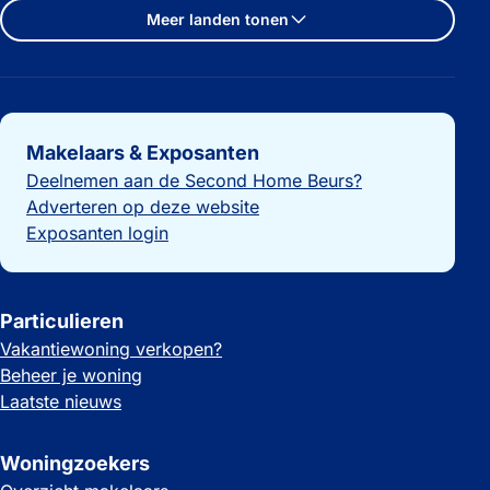
Meer landen tonen
Belangrijke links
Makelaars & Exposanten
Deelnemen aan de Second Home Beurs?
Adverteren op deze website
Exposanten login
Particulieren
Vakantiewoning verkopen?
Beheer je woning
Laatste nieuws
Woningzoekers