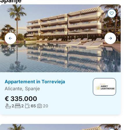
Galerij
navigatie
Appartement in Torrevieja
Alicante, Spanje
€ 335.000
Aantal badkamers:
Aantal slaapkamers:
Woonoppervlakte:
2
2
65
20
Foto's: