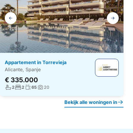
Galerij
navigatie
Appartement in Torrevieja
Alicante, Spanje
€ 335.000
Aantal badkamers:
Aantal slaapkamers:
Woonoppervlakte:
2
2
65
20
Foto's:
Bekijk alle woningen in