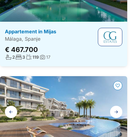
Appartement in Mijas
Málaga, Spanje
€ 467.700
Aantal badkamers:
Aantal slaapkamers:
Woonoppervlakte:
2
3
119
17
Foto's:
Galerij
navigatie