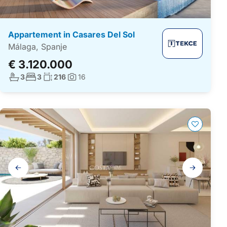
Appartement in Casares Del Sol
Málaga, Spanje
€ 3.120.000
Aantal badkamers:
Aantal slaapkamers:
Woonoppervlakte:
3
3
216
16
Foto's:
Galerij
navigatie