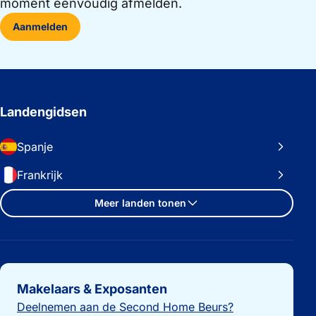
moment eenvoudig afmelden.
Aanmelden
Landengidsen
Spanje
Frankrijk
Meer landen tonen
Belangrijke links
Makelaars & Exposanten
Deelnemen aan de Second Home Beurs?