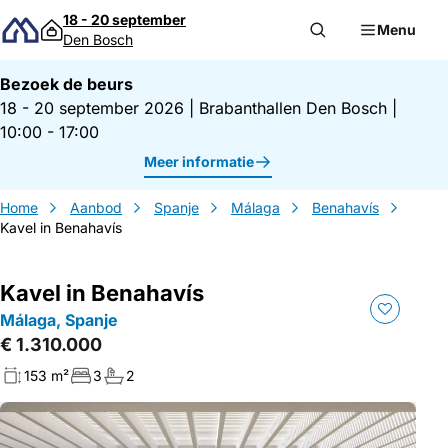
Direct naar inhoud
18 - 20 september
Menu
Den Bosch
Bezoek de beurs
18 - 20 september 2026
|
Brabanthallen Den Bosch
|
10:00 - 17:00
Meer informatie
Home
Aanbod
Spanje
Málaga
Benahavís
Kavel in Benahavís
Kavel in Benahavís
Málaga, Spanje
€ 1.310.000
153 m²
3
2