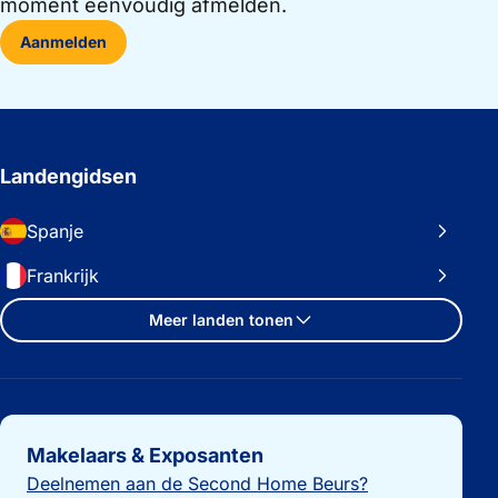
moment eenvoudig afmelden.
Aanmelden
Landengidsen
Spanje
Frankrijk
Meer landen tonen
Belangrijke links
Makelaars & Exposanten
Deelnemen aan de Second Home Beurs?