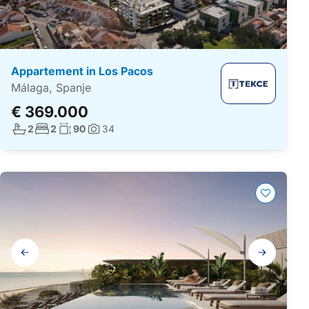
Appartement in Los Pacos
Málaga, Spanje
€ 369.000
Aantal badkamers:
Aantal slaapkamers:
Woonoppervlakte:
2
2
90
34
Foto's:
Galerij
navigatie