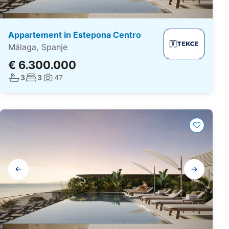
Appartement in Estepona Centro
Málaga, Spanje
€ 6.300.000
Aantal badkamers:
Aantal slaapkamers:
3
3
47
Foto's:
Galerij
navigatie