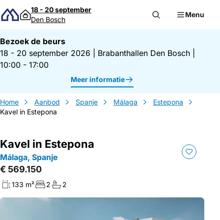
Direct naar inhoud
18 - 20 september
Menu
Den Bosch
Bezoek de beurs
18 - 20 september 2026
|
Brabanthallen Den Bosch
|
10:00 - 17:00
Meer informatie
Home
Aanbod
Spanje
Málaga
Estepona
Kavel in Estepona
Kavel in Estepona
Málaga, Spanje
€ 569.150
133 m²
2
2