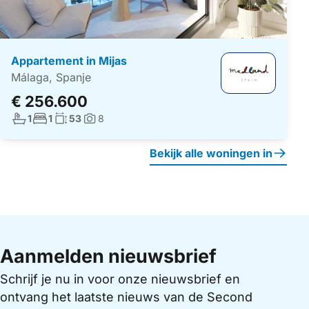
Appartement in Mijas
Málaga, Spanje
€ 256.600
Aantal badkamers:
Aantal slaapkamers:
Woonoppervlakte:
1
1
53
8
Foto's:
Bekijk alle woningen in
Aanmelden nieuwsbrief
Schrijf je nu in voor onze nieuwsbrief en
ontvang het laatste nieuws van de Second