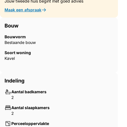
Jouw tweede huis begint met goed advies
share a fireside drink with like-minded neighbours as the
evening sets in.
Maak een afspraak
Bouw
Bouwvorm
Bestaande bouw
Soort woning
Kavel
Indeling
Aantal badkamers
2
Aantal slaapkamers
2
Perceeloppervlakte