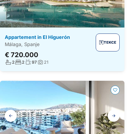
Appartement in El Higuerón
Málaga, Spanje
€ 720.000
Aantal badkamers:
Aantal slaapkamers:
Woonoppervlakte:
2
2
97
21
Foto's:
Galerij
navigatie