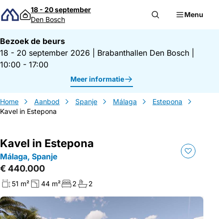
Direct naar inhoud
18 - 20 september
Menu
Den Bosch
Bezoek de beurs
18 - 20 september 2026
|
Brabanthallen Den Bosch
|
10:00 - 17:00
Meer informatie
Home
Aanbod
Spanje
Málaga
Estepona
Kavel in Estepona
Kavel in Estepona
Málaga, Spanje
€ 440.000
51 m²
44 m²
2
2