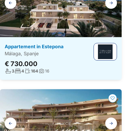
Galerij
navigatie
Appartement in Estepona
Málaga, Spanje
€ 730.000
Aantal badkamers:
Aantal slaapkamers:
Woonoppervlakte:
3
4
164
16
Foto's:
Galerij
navigatie