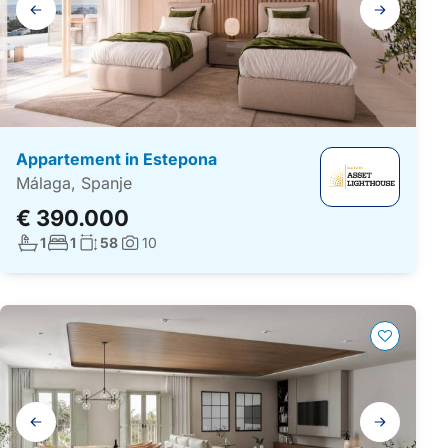
Galerij
navigatie
Appartement in Estepona
Málaga, Spanje
€ 390.000
Aantal badkamers:
Aantal slaapkamers:
Woonoppervlakte:
1
1
58
10
Foto's:
Galerij
navigatie