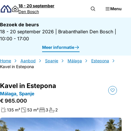
Direct naar inhoud
18 - 20 september
Menu
Den Bosch
Bezoek de beurs
18 - 20 september 2026
|
Brabanthallen Den Bosch
|
10:00 - 17:00
Meer informatie
Home
Aanbod
Spanje
Málaga
Estepona
Kavel in Estepona
Kavel in Estepona
Málaga, Spanje
€ 965.000
135 m²
53 m²
3
2