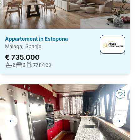
Appartement in Estepona
Málaga, Spanje
€ 735.000
Aantal badkamers:
Aantal slaapkamers:
Woonoppervlakte:
2
2
77
20
Foto's:
Galerij
navigatie