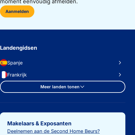
moment eenvoudig afmelden.
Aanmelden
Landengidsen
Spanje
Frankrijk
Meer landen tonen
Belangrijke links
Makelaars & Exposanten
Deelnemen aan de Second Home Beurs?