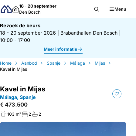
Direct naar inhoud
18 - 20 september
Menu
Den Bosch
Bezoek de beurs
18 - 20 september 2026
|
Brabanthallen Den Bosch
|
10:00 - 17:00
Meer informatie
Home
Aanbod
Spanje
Málaga
Mijas
Kavel in Mijas
Kavel in Mijas
Málaga, Spanje
€ 473.500
103 m²
2
2