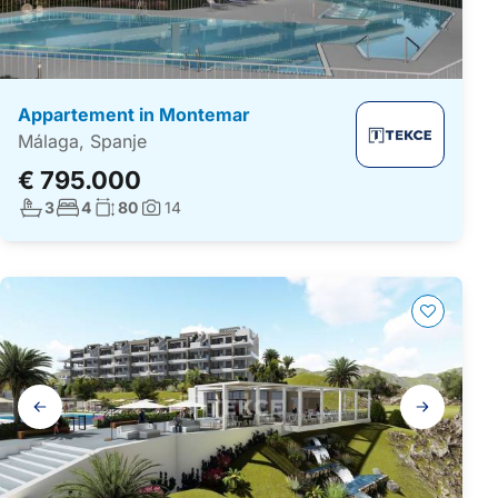
Appartement in Montemar
Málaga, Spanje
€ 795.000
Aantal badkamers:
Aantal slaapkamers:
Woonoppervlakte:
3
4
80
14
Foto's:
Galerij
navigatie