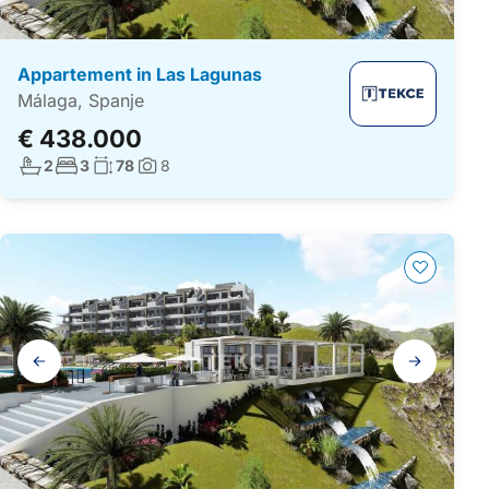
Appartement in Las Lagunas
Málaga, Spanje
€ 438.000
Aantal badkamers:
Aantal slaapkamers:
Woonoppervlakte:
2
3
78
8
Foto's:
Galerij
navigatie