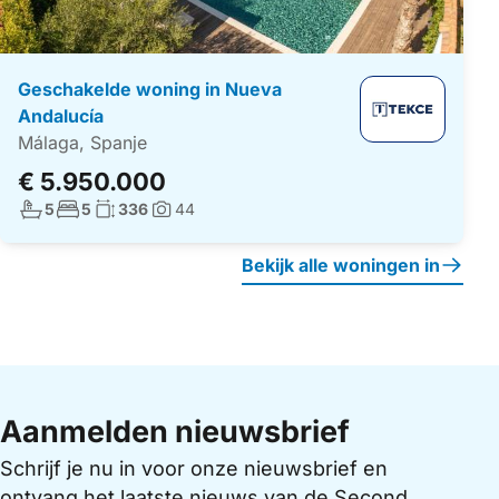
Geschakelde woning in Nueva
Andalucía
Málaga, Spanje
€ 5.950.000
Aantal badkamers:
Aantal slaapkamers:
Woonoppervlakte:
5
5
336
44
Foto's:
Bekijk alle woningen in
Aanmelden nieuwsbrief
Schrijf je nu in voor onze nieuwsbrief en
ontvang het laatste nieuws van de Second