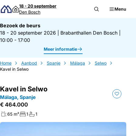
Direct naar inhoud
18 - 20 september
Menu
Den Bosch
Bezoek de beurs
18 - 20 september 2026
|
Brabanthallen Den Bosch
|
10:00 - 17:00
Meer informatie
Home
Aanbod
Spanje
Málaga
Selwo
Kavel in Selwo
Kavel in Selwo
Málaga, Spanje
€ 464.000
65 m²
1
1