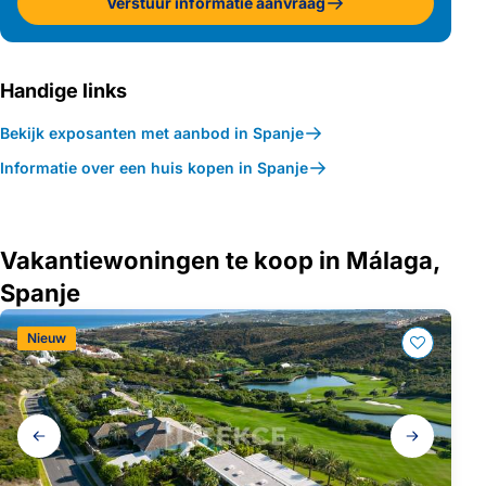
Verstuur informatie aanvraag
Handige links
Bekijk exposanten met aanbod in Spanje
Informatie over een huis kopen in Spanje
Vakantiewoningen te koop in Málaga,
Spanje
Nieuw
Galerij
navigatie