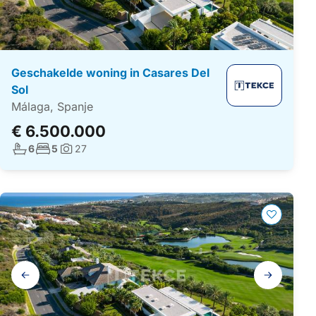
Geschakelde woning in Casares Del
Sol
Málaga, Spanje
€ 6.500.000
Aantal badkamers:
Aantal slaapkamers:
6
5
27
Foto's:
Galerij
navigatie