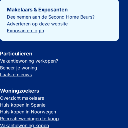
Belangrijke links
Makelaars & Exposanten
Deelnemen aan de Second Home Beurs?
Adverteren op deze website
Exposanten login
Particulieren
Vakantiewoning verkopen?
Beheer je woning
Laatste nieuws
Woningzoekers
Overzicht makelaars
Huis kopen in Spanje
Huis kopen in Noorwegen
Recreatiewoningen te koop
Vakantiewoning kopen