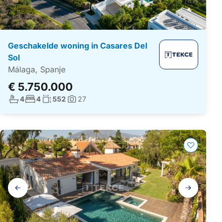
Geschakelde woning in Casares Del
Sol
Málaga, Spanje
€ 5.750.000
Aantal badkamers:
Aantal slaapkamers:
Woonoppervlakte:
4
4
552
27
Foto's:
Galerij
navigatie