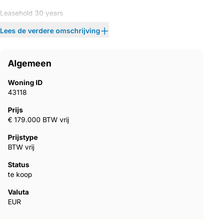
Leasehold 30 years
Lees de verdere omschrijving
Pre-sales announcement at 179.000€ include aircons, kitchen
and bathrooms
Algemeen
Furniture pack : 15.000€
Woning ID
43118
Prijs
€ 179.000 BTW vrij
Prijstype
BTW vrij
Status
te koop
Valuta
EUR