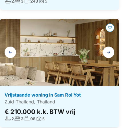
Aantal badkamers:
Aantal slaapkamers:
Woonoppervlakte:
2
3
243
5
Foto's:
Galerij
navigatie
Vrijstaande woning in Sam Roi Yot
Zuid-Thailand, Thailand
€ 210.000 k.k. BTW vrij
Aantal badkamers:
Aantal slaapkamers:
Woonoppervlakte:
2
3
98
5
Foto's: