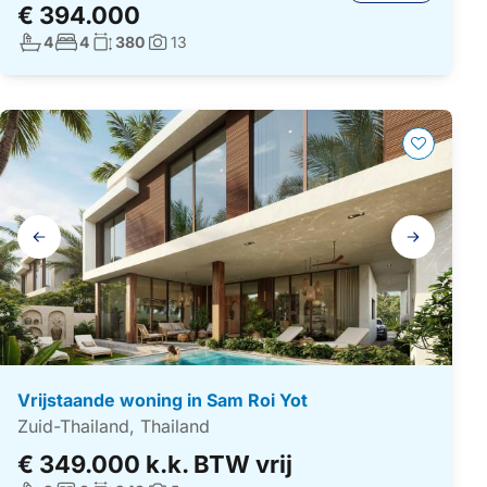
€ 394.000
Aantal badkamers:
Aantal slaapkamers:
Woonoppervlakte:
4
4
380
13
Foto's:
Galerij
navigatie
Vrijstaande woning in Sam Roi Yot
Zuid-Thailand, Thailand
€ 349.000 k.k. BTW vrij