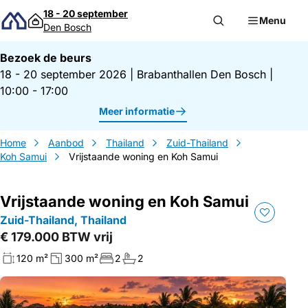
Direct naar inhoud
18 - 20 september
Menu
Den Bosch
Bezoek de beurs
18 - 20 september 2026
|
Brabanthallen Den Bosch
|
10:00 - 17:00
Meer informatie
Home
Aanbod
Thailand
Zuid-Thailand
Koh Samui
Vrijstaande woning en Koh Samui
Vrijstaande woning en Koh Samui
Zuid-Thailand, Thailand
€ 179.000 BTW vrij
120 m²
300 m²
2
2