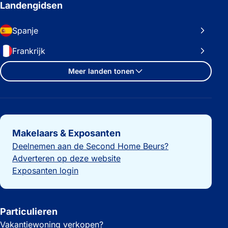
Landengidsen
Spanje
Frankrijk
Meer landen tonen
Belangrijke links
Makelaars & Exposanten
Deelnemen aan de Second Home Beurs?
Adverteren op deze website
Exposanten login
Particulieren
Vakantiewoning verkopen?