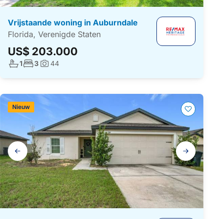
Vrijstaande woning in Auburndale
Florida, Verenigde Staten
US$ 203.000
Aantal badkamers:
Aantal slaapkamers:
1
3
44
Foto's:
Nieuw
Galerij
navigatie