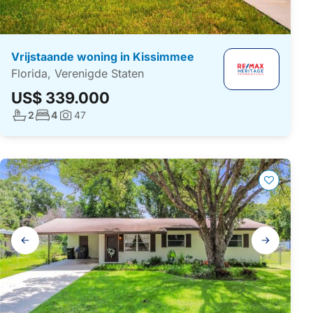
Vrijstaande woning in Kissimmee
Florida, Verenigde Staten
US$ 339.000
Aantal badkamers:
Aantal slaapkamers:
2
4
47
Foto's:
Galerij
navigatie