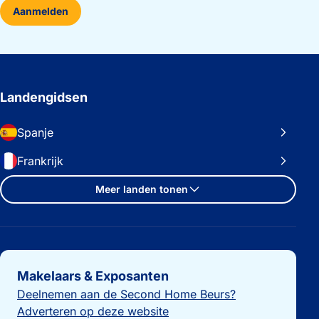
Aanmelden
Landengidsen
Spanje
Frankrijk
Meer landen tonen
Belangrijke links
Makelaars & Exposanten
Deelnemen aan de Second Home Beurs?
Adverteren op deze website