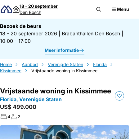
Direct naar inhoud
18 - 20 september
Menu
Den Bosch
Bezoek de beurs
18 - 20 september 2026
|
Brabanthallen Den Bosch
|
10:00 - 17:00
Meer informatie
Home
Aanbod
Verenigde Staten
Florida
Kissimmee
Vrijstaande woning in Kissimmee
Vrijstaande woning in Kissimmee
Florida, Verenigde Staten
US$ 499.000
4
2