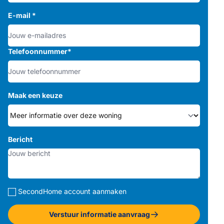
E-mail
*
Telefoonnummer
*
Maak een keuze
Bericht
SecondHome account aanmaken
Verstuur informatie aanvraag