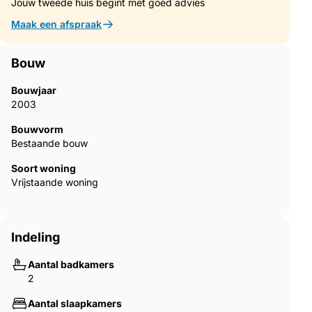
Jouw tweede huis begint met goed advies
flexibility and freedom, while still offering great amenitities such
as a softball field, soccer fields, basketball courts and tennis
Maak een afspraak
courts and more.With standout outdoor living, premium lot
positioning, major system updates, and unforgettable water
and conservation views, 5500 Willow Bend Trail is a rare
Bouw
opportunity you don’t want to miss.
Bouwjaar
2003
Bouwvorm
Bestaande bouw
Soort woning
Vrijstaande woning
Indeling
Aantal badkamers
2
Aantal slaapkamers