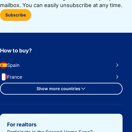
mailbox. You can easily unsubscribe at any time.
Subscribe
How to buy?
Spain
France
Show more countries
Important links
For realtors