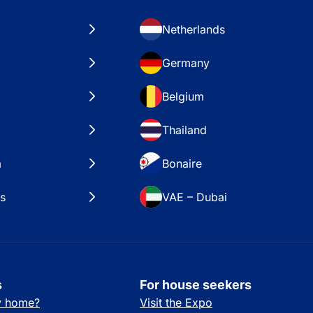
Netherlands
Germany
Belgium
Thailand
a
Bonaire
es
VAE – Dubai
s
For house seekers
ay home?
Visit the Expo