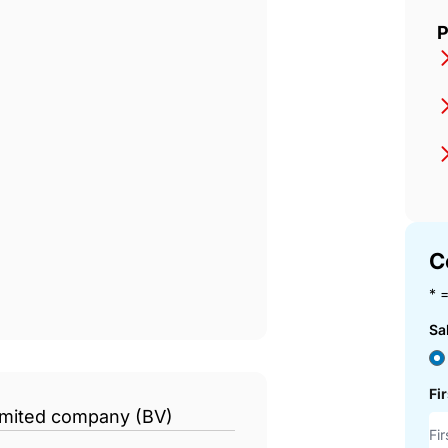
s verhuizingen
P
C
* =
Sa
Fi
limited company (BV)