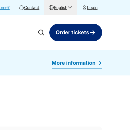
home?
Contact
English
Login
Order tickets
More information