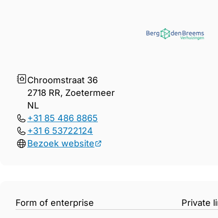
Gegevens Berg en den Breem
Chroomstraat 36
2718 RR, Zoetermeer
NL
+31 85 486 8865
+31 6 53722124
Bezoek website
Form of enterprise
Private 