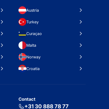
Austria
Turkey
Curaçao
Malta
Norway
Croatia
Contact
+31 30 888 78 77