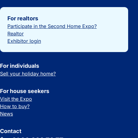
Important links
For realtors
Participate in the Second Home Expo?
Realtor
Exhibitor login
For individuals
Sell your holiday home?
For house seekers
Visit the Expo
How to buy?
News
Contact