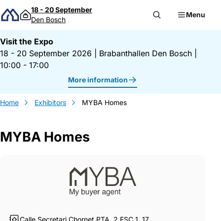
Skip to content
18 - 20 September
Menu
Den Bosch
Visit the Expo
18 - 20 September 2026
|
Brabanthallen Den Bosch
|
10:00 - 17:00
More information
Home
Exhibitors
MYBA Homes
MYBA Homes
Gegevens MYBA Homes
Calle Secretari Chornet PTA. 2 ESC 1, 17