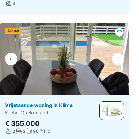
9
Foto's:
Nieuw
Galerij
navigatie
Vrijstaande woning in Klima
Kreta, Griekenland
€ 355.000
Aantal badkamers:
Aantal slaapkamers:
Woonoppervlakte:
2
2
90
15
Foto's: