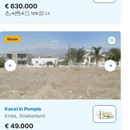
€ 630.000
Aantal badkamers:
Aantal slaapkamers:
Woonoppervlakte:
4
4
129
24
Foto's:
Nieuw
Galerij
navigatie
Kavel in Pompia
Kreta, Griekenland
€ 49.000