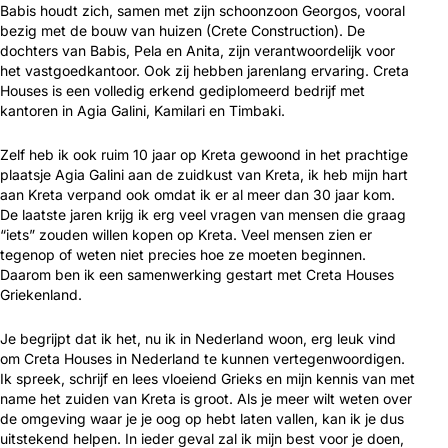
Babis houdt zich, samen met zijn schoonzoon Georgos, vooral
bezig met de bouw van huizen (Crete Construction). De
dochters van Babis, Pela en Anita, zijn verantwoordelijk voor
het vastgoedkantoor. Ook zij hebben jarenlang ervaring. Creta
Houses is een volledig erkend gediplomeerd bedrijf met
kantoren in Agia Galini, Kamilari en Timbaki.
Zelf heb ik ook ruim 10 jaar op Kreta gewoond in het prachtige
plaatsje Agia Galini aan de zuidkust van Kreta, ik heb mijn hart
aan Kreta verpand ook omdat ik er al meer dan 30 jaar kom.
De laatste jaren krijg ik erg veel vragen van mensen die graag
“iets” zouden willen kopen op Kreta. Veel mensen zien er
tegenop of weten niet precies hoe ze moeten beginnen.
Daarom ben ik een samenwerking gestart met Creta Houses
Griekenland.
Je begrijpt dat ik het, nu ik in Nederland woon, erg leuk vind
om Creta Houses in Nederland te kunnen vertegenwoordigen.
Ik spreek, schrijf en lees vloeiend Grieks en mijn kennis van met
name het zuiden van Kreta is groot. Als je meer wilt weten over
de omgeving waar je je oog op hebt laten vallen, kan ik je dus
uitstekend helpen. In ieder geval zal ik mijn best voor je doen,