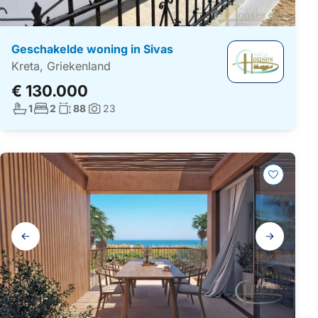
Geschakelde woning in Sivas
Kreta, Griekenland
€ 130.000
Aantal badkamers:
Aantal slaapkamers:
Woonoppervlakte:
1
2
88
23
Foto's:
Galerij
navigatie