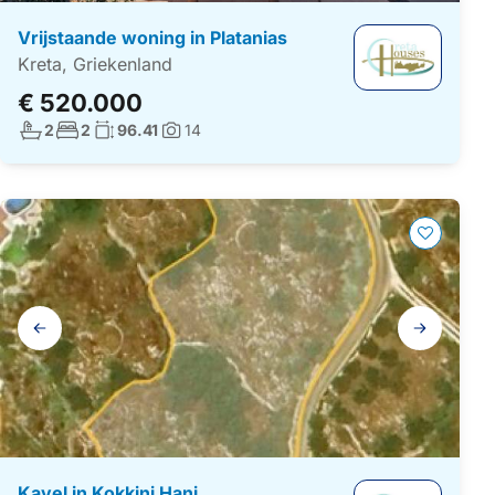
Vrijstaande woning in Platanias
Kreta, Griekenland
€ 520.000
Aantal badkamers:
Aantal slaapkamers:
Woonoppervlakte:
2
2
96.41
14
Foto's:
Galerij
navigatie
Kavel in Kokkini Hani