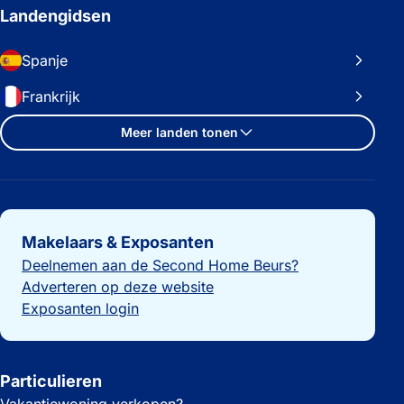
Landengidsen
Spanje
Frankrijk
Meer landen tonen
Belangrijke links
Makelaars & Exposanten
Deelnemen aan de Second Home Beurs?
Adverteren op deze website
Exposanten login
Particulieren