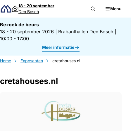
Direct naar inhoud
18 - 20 september
Menu
Den Bosch
Bezoek de beurs
18 - 20 september 2026
|
Brabanthallen Den Bosch
|
10:00 - 17:00
Meer informatie
Home
Exposanten
cretahouses.nl
cretahouses.nl
Gegevens cretahouses.nl