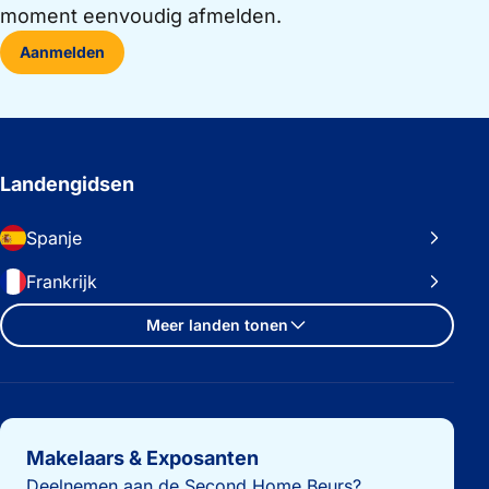
moment eenvoudig afmelden.
Aanmelden
Landengidsen
Spanje
Frankrijk
Meer landen tonen
Belangrijke links
Makelaars & Exposanten
Deelnemen aan de Second Home Beurs?