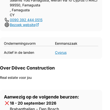
Salamis Yolu Famagusta, Mersin via 10 Cyprus (TRNC)
99550, Famagusta
, Famagusta
CY
0090 392 444 0515
Bezoek website
Ondernemingsvorm
Eenmanszaak
Actief in de landen
Cyprus
Over Dövec Construction
Real estate voor jou
Aanwezig op de volgende beurzen:
18 - 20 september 2026
Brabanthallen - Den Bosch