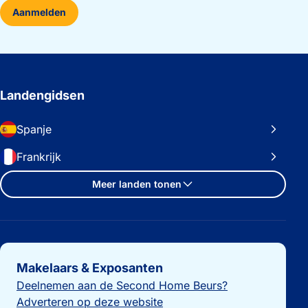
Aanmelden
Landengidsen
Spanje
Frankrijk
Meer landen tonen
Belangrijke links
Makelaars & Exposanten
Deelnemen aan de Second Home Beurs?
Adverteren op deze website