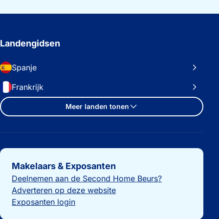
Landengidsen
Spanje
Frankrijk
Meer landen tonen
Belangrijke links
Makelaars & Exposanten
Deelnemen aan de Second Home Beurs?
Adverteren op deze website
Exposanten login