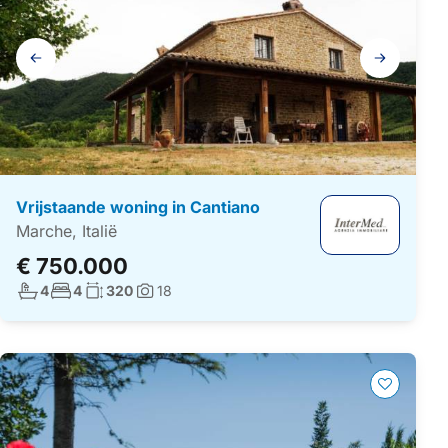
Galerij
navigatie
Vrijstaande woning in Cantiano
Marche, Italië
€ 750.000
Aantal badkamers:
Aantal slaapkamers:
Woonoppervlakte:
4
4
320
18
Foto's: