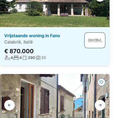
navigatie
Vrijstaande woning in Fano
Calabrië, Italië
€ 870.000
Aantal badkamers:
Aantal slaapkamers:
Woonoppervlakte:
4
4
290
20
Foto's:
Galerij
navigatie