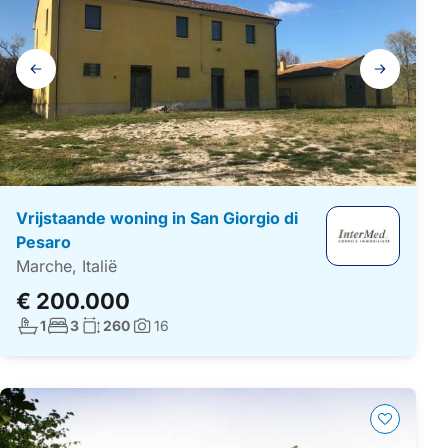
Galerij
navigatie
Vrijstaande woning in San Giorgio di
Pesaro
Marche, Italië
€ 200.000
Aantal badkamers:
Aantal slaapkamers:
Woonoppervlakte:
1
3
260
16
Foto's: