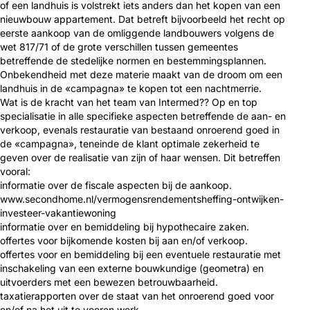
of een landhuis is volstrekt iets anders dan het kopen van een
nieuwbouw appartement. Dat betreft bijvoorbeeld het recht op
eerste aankoop van de omliggende landbouwers volgens de
wet 817/71 of de grote verschillen tussen gemeentes
betreffende de stedelijke normen en bestemmingsplannen.
Onbekendheid met deze materie maakt van de droom om een
landhuis in de «campagna» te kopen tot een nachtmerrie.
Wat is de kracht van het team van Intermed?? Op en top
specialisatie in alle specifieke aspecten betreffende de aan- en
verkoop, evenals restauratie van bestaand onroerend goed in
de «campagna», teneinde de klant optimale zekerheid te
geven over de realisatie van zijn of haar wensen. Dit betreffen
vooral:
informatie over de fiscale aspecten bij de aankoop.
www.secondhome.nl/vermogensrendementsheffing-ontwijken-
investeer-vakantiewoning
informatie over en bemiddeling bij hypothecaire zaken.
offertes voor bijkomende kosten bij aan en/of verkoop.
offertes voor en bemiddeling bij een eventuele restauratie met
inschakeling van een externe bouwkundige (geometra) en
uitvoerders met een bewezen betrouwbaarheid.
taxatierapporten over de staat van het onroerend goed voor
en/of na het uit te voeren werk.