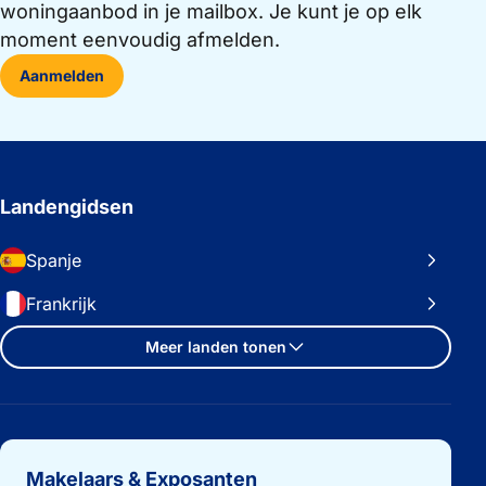
woningaanbod in je mailbox. Je kunt je op elk
moment eenvoudig afmelden.
Aanmelden
Landengidsen
Spanje
Frankrijk
Meer landen tonen
Belangrijke links
Makelaars & Exposanten