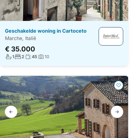
Geschakelde woning in Cartoceto
Marche, Italië
€ 35.000
Aantal badkamers:
Aantal slaapkamers:
Woonoppervlakte:
1
2
45
10
Foto's:
Galerij
navigatie