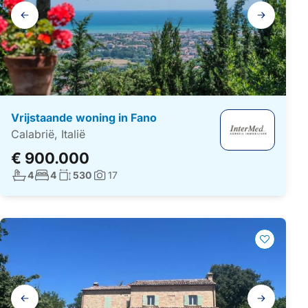
Galerij
navigatie
Vrijstaande woning in Fano
Calabrië, Italië
€ 900.000
Aantal badkamers:
Aantal slaapkamers:
Woonoppervlakte:
4
4
530
17
Foto's:
Galerij