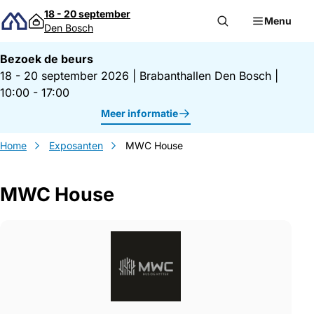
Direct naar inhoud
18 - 20 september
Menu
Den Bosch
Bezoek de beurs
18 - 20 september 2026
|
Brabanthallen Den Bosch
|
10:00 - 17:00
Meer informatie
Home
Exposanten
MWC House
MWC House
Gegevens MWC House