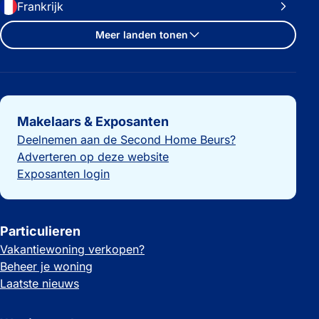
Frankrijk
Meer landen tonen
Belangrijke links
Makelaars & Exposanten
Deelnemen aan de Second Home Beurs?
Adverteren op deze website
Exposanten login
Particulieren
Vakantiewoning verkopen?
Beheer je woning
Laatste nieuws