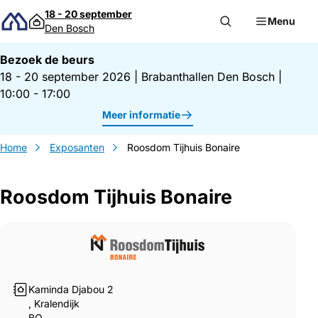
Direct naar inhoud
18 - 20 september
Menu
Den Bosch
Bezoek de beurs
18 - 20 september 2026
|
Brabanthallen Den Bosch
|
10:00 - 17:00
Meer informatie
Home
Exposanten
Roosdom Tijhuis Bonaire
Roosdom Tijhuis Bonaire
Gegevens Roosdom Tijhuis Bonaire
Kaminda Djabou 2
, Kralendijk
BQ