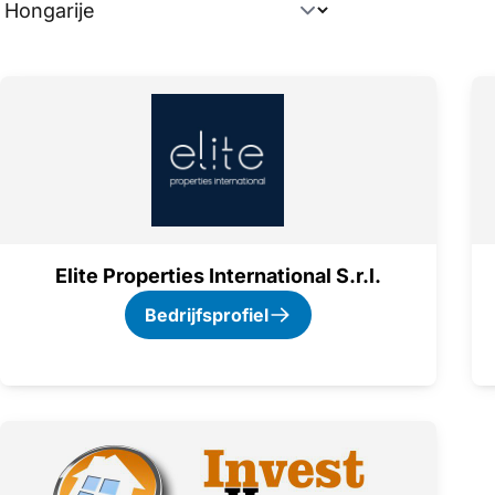
Overzicht exposanten
Elite Properties International S.r.l.
Bedrijfsprofiel