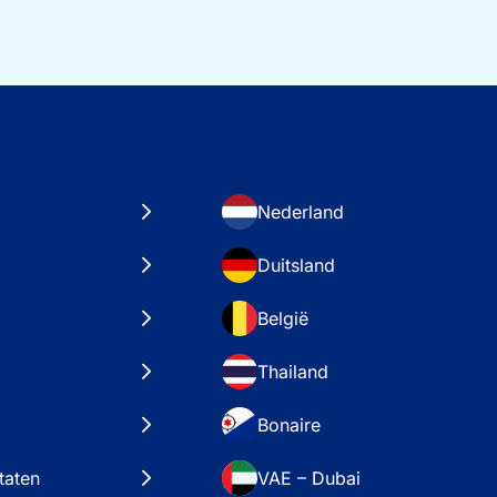
Nederland
Duitsland
België
Thailand
Bonaire
taten
VAE – Dubai