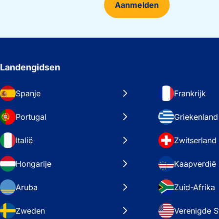
Aanmelden
Landengidsen
Spanje
Frankrijk
Portugal
Griekenland
Italië
Zwitserland
Hongarije
Kaapverdië
Aruba
Zuid-Afrika
Zweden
Verenigde S