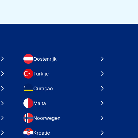
Oostenrijk
Turkije
Curaçao
Malta
Noorwegen
Kroatië