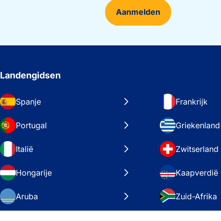
Aanmelden
Landengidsen
Spanje
Frankrijk
Portugal
Griekenland
Italië
Zwitserland
Hongarije
Kaapverdië
Aruba
Zuid-Afrika
Zweden
Verenigde S