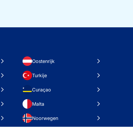
Oostenrijk
Turkije
Curaçao
Malta
Noorwegen
Kroatië