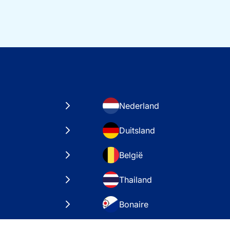
Nederland
Duitsland
België
Thailand
Bonaire
taten
VAE – Dubai