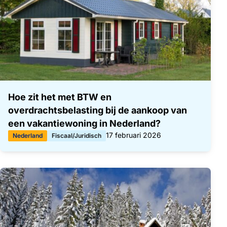
Hoe zit het met BTW en
overdrachtsbelasting bij de aankoop van
een vakantiewoning in Nederland?
Gepubliceerd op:
17 februari 2026
Nederland
Fiscaal/Juridisch