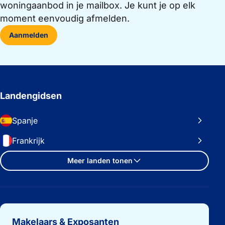
woningaanbod in je mailbox. Je kunt je op elk
moment eenvoudig afmelden.
Aanmelden
Landengidsen
Spanje
Frankrijk
Meer landen tonen
Belangrijke links
Makelaars & Exposanten