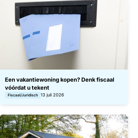
Een lijst met artikelen
Een vakantiewoning kopen? Denk fiscaal
vóórdat u tekent
Gepubliceerd op:
13 juli 2026
Fiscaal/Juridisch