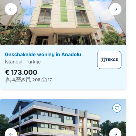
Galerij
navigatie
Geschakelde woning in Anadolu
İstanbul, Turkije
€ 173.000
Aantal badkamers:
Aantal slaapkamers:
Woonoppervlakte:
4
5
206
17
Foto's:
Galerij