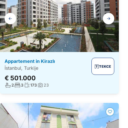
Galerij
navigatie
Appartement in Kirazlı
İstanbul, Turkije
€ 501.000
Aantal badkamers:
Aantal slaapkamers:
Woonoppervlakte:
2
3
173
23
Foto's: