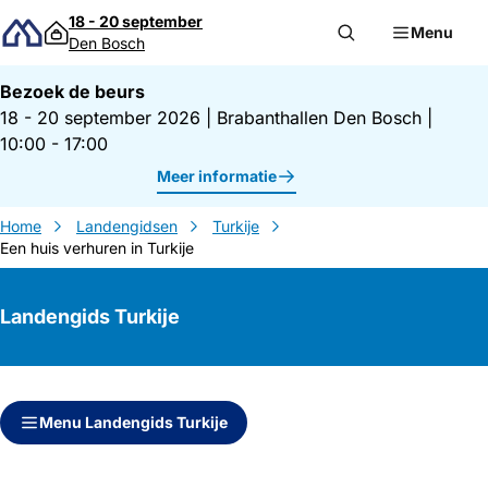
Direct naar inhoud
18 - 20 september
Menu
Den Bosch
Bezoek de beurs
18 - 20 september 2026
|
Brabanthallen Den Bosch
|
10:00 - 17:00
Meer informatie
Home
Landengidsen
Turkije
Een huis verhuren in Turkije
Landengids Turkije
Direct naar inhoud
Direct naar zijbalk
Menu Landengids Turkije