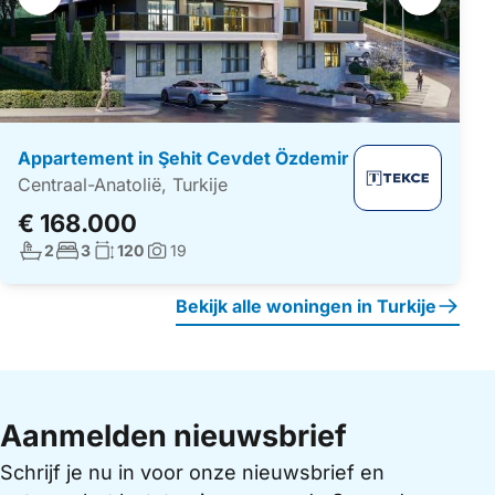
navigatie
Appartement in Şehit Cevdet Özdemir
Centraal-Anatolië, Turkije
€ 168.000
Aantal badkamers:
Aantal slaapkamers:
Woonoppervlakte:
2
3
120
19
Foto's:
Bekijk alle woningen in Turkije
Aanmelden nieuwsbrief
Schrijf je nu in voor onze nieuwsbrief en