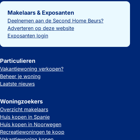
Belangrijke links
Makelaars & Exposanten
Deelnemen aan de Second Home Beurs?
Adverteren op deze website
Exposanten login
Particulieren
Vakantiewoning verkopen?
Beheer je woning
Laatste nieuws
Woningzoekers
Overzicht makelaars
Huis kopen in Spanje
Huis kopen in Noorwegen
Recreatiewoningen te koop
Vakantiewoning kopen