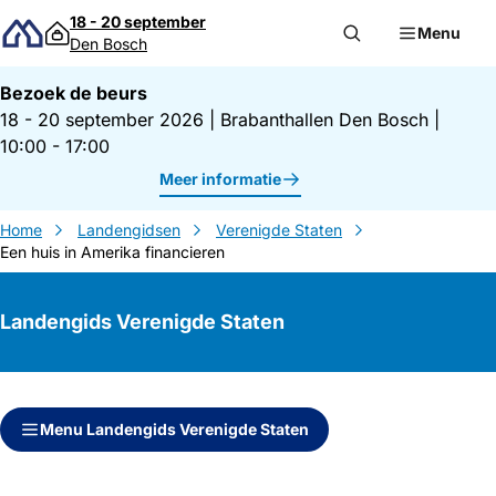
Direct naar inhoud
18 - 20 september
Menu
Den Bosch
Bezoek de beurs
18 - 20 september 2026
|
Brabanthallen Den Bosch
|
10:00 - 17:00
Meer informatie
Home
Landengidsen
Verenigde Staten
Een huis in Amerika financieren
Landengids Verenigde Staten
Direct naar inhoud
Direct naar zijbalk
Menu Landengids Verenigde Staten