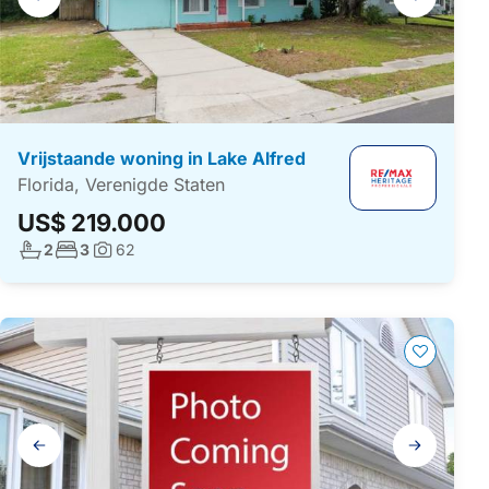
navigatie
Vrijstaande woning in Lake Alfred
Florida, Verenigde Staten
US$ 219.000
Aantal badkamers:
Aantal slaapkamers:
2
3
62
Foto's:
Galerij
navigatie