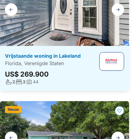
Galerij
navigatie
Vrijstaande woning in Lakeland
Florida, Verenigde Staten
US$ 269.900
Aantal badkamers:
Aantal slaapkamers:
2
3
44
Foto's:
Nieuw
Galerij