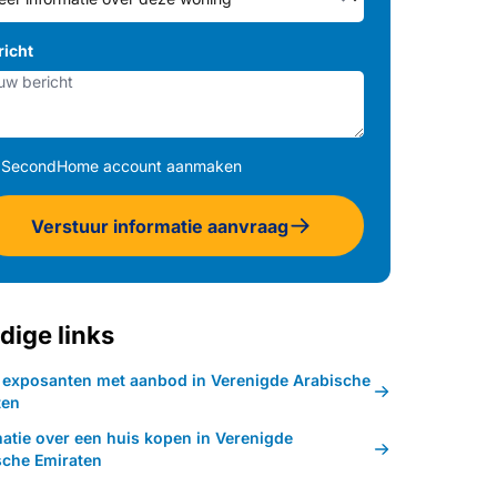
richt
SecondHome account aanmaken
Verstuur informatie aanvraag
dige links
k exposanten met aanbod in Verenigde Arabische
ten
matie over een huis kopen in Verenigde
sche Emiraten