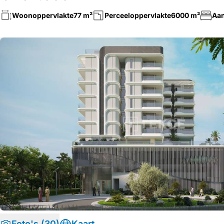
Woonoppervlakte
77 m²
Perceeloppervlakte
6000 m²
Aan
Foto's (30)
Kaart