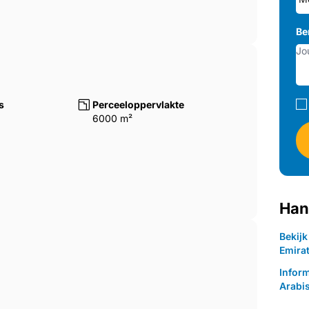
Be
s
Perceeloppervlakte
6000 m²
Han
Bekij
Emira
Infor
Arabi