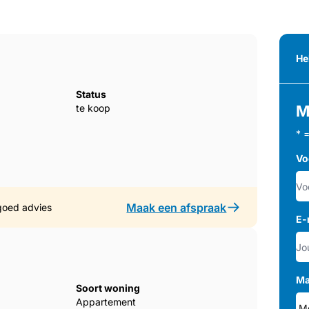
He
Status
te koop
M
* 
Vo
Maak een afspraak
goed advies
E-
Ma
Soort woning
Appartement