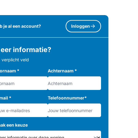
b je al een account?
Inloggen
eer informatie?
= verplicht veld
ornaam
*
Achternaam
*
mail
*
Telefoonnummer
*
ak een keuze