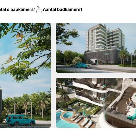
tal slaapkamers
1
Aantal badkamers
1