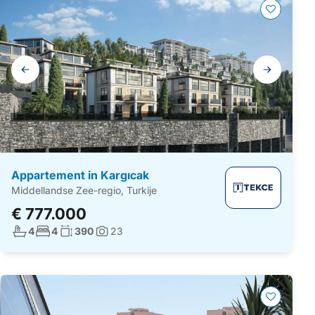
Galerij
navigatie
Appartement in Kargıcak
Middellandse Zee-regio, Turkije
€ 777.000
Aantal badkamers:
Aantal slaapkamers:
Woonoppervlakte:
4
4
390
23
Foto's: