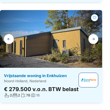
Galerij
navigatie
Vrijstaande woning in Enkhuizen
Noord-Holland, Nederland
€ 279.500 v.o.n. BTW belast
Aantal badkamers:
Aantal slaapkamers:
Woonoppervlakte:
2
2
78
16
Foto's: