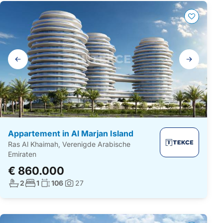
Galerij
navigatie
Appartement in Al Marjan Island
Ras Al Khaimah, Verenigde Arabische
Emiraten
€ 860.000
Aantal badkamers:
Aantal slaapkamers:
Woonoppervlakte:
2
1
106
27
Foto's: