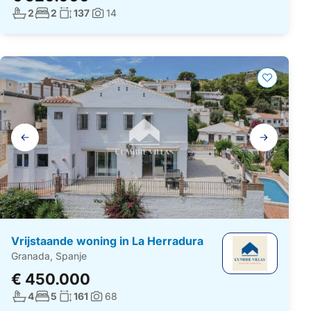
Aantal badkamers:
Aantal slaapkamers:
Woonoppervlakte:
2
2
137
14
Foto's:
Galerij
navigatie
Vrijstaande woning in La Herradura
Granada, Spanje
€ 450.000
Aantal badkamers:
Aantal slaapkamers:
Woonoppervlakte:
4
5
161
68
Foto's: