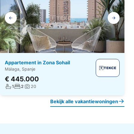
Galerij
navigatie
Appartement in Zona Sohail
Málaga, Spanje
€ 445.000
Aantal badkamers:
Aantal slaapkamers:
1
2
20
Foto's:
Bekijk alle vakantiewoningen