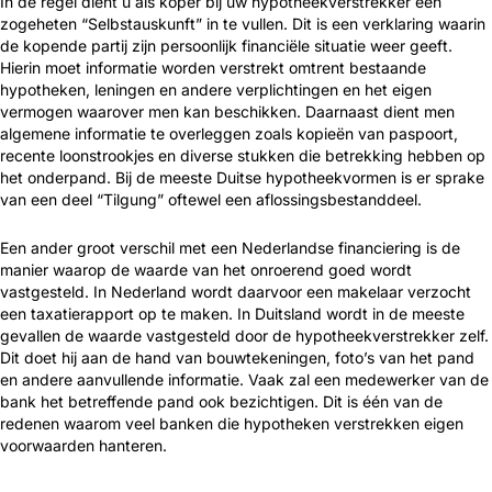
In de regel dient u als koper bij uw hypotheekverstrekker een
zogeheten “Selbstauskunft” in te vullen. Dit is een verklaring waarin
de kopende partij zijn persoonlijk financiële situatie weer geeft.
Hierin moet informatie worden verstrekt omtrent bestaande
hypotheken, leningen en andere verplichtingen en het eigen
vermogen waarover men kan beschikken. Daarnaast dient men
algemene informatie te overleggen zoals kopieën van paspoort,
recente loonstrookjes en diverse stukken die betrekking hebben op
het onderpand. Bij de meeste Duitse hypotheekvormen is er sprake
van een deel “Tilgung” oftewel een aflossingsbestanddeel.
Een ander groot verschil met een Nederlandse financiering is de
manier waarop de waarde van het onroerend goed wordt
vastgesteld. In Nederland wordt daarvoor een makelaar verzocht
een taxatierapport op te maken. In Duitsland wordt in de meeste
gevallen de waarde vastgesteld door de hypotheekverstrekker zelf.
Dit doet hij aan de hand van bouwtekeningen, foto’s van het pand
en andere aanvullende informatie. Vaak zal een medewerker van de
bank het betreffende pand ook bezichtigen. Dit is één van de
redenen waarom veel banken die hypotheken verstrekken eigen
voorwaarden hanteren.