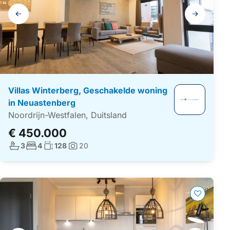
Galerij
navigatie
Villas Winterberg, Geschakelde woning
in Neuastenberg
Noordrijn-Westfalen, Duitsland
€ 450.000
Aantal badkamers:
Aantal slaapkamers:
Woonoppervlakte:
3
4
128
20
Foto's: