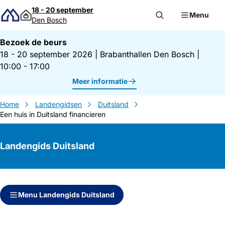
Direct naar inhoud
18 - 20 september
Menu
Den Bosch
Bezoek de beurs
18 - 20 september 2026
|
Brabanthallen Den Bosch
|
10:00 - 17:00
Meer informatie
Home
Landengidsen
Duitsland
Een huis in Duitsland financieren
Landengids Duitsland
Direct naar inhoud
Direct naar zijbalk
Menu Landengids Duitsland