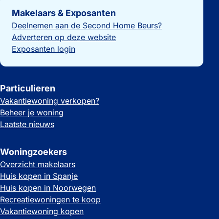
Belangrijke links
Makelaars & Exposanten
Deelnemen aan de Second Home Beurs?
Adverteren op deze website
Exposanten login
Particulieren
Vakantiewoning verkopen?
Beheer je woning
Laatste nieuws
Woningzoekers
Overzicht makelaars
Huis kopen in Spanje
Huis kopen in Noorwegen
Recreatiewoningen te koop
Vakantiewoning kopen