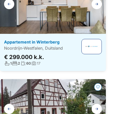
Galerij
navigatie
Appartement in Winterberg
Noordrijn-Westfalen, Duitsland
€ 299.000 k.k.
Aantal badkamers:
Aantal slaapkamers:
Woonoppervlakte:
1
2
60
17
Foto's:
Galerij
navigatie