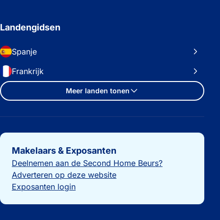
Landengidsen
Spanje
Frankrijk
Meer landen tonen
Belangrijke links
Makelaars & Exposanten
Deelnemen aan de Second Home Beurs?
Adverteren op deze website
Exposanten login