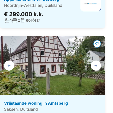
Noordrijn-Westfalen, Duitsland
€ 299.000 k.k.
Aantal badkamers:
Aantal slaapkamers:
Woonoppervlakte:
1
2
60
17
Foto's:
Galerij
navigatie
Vrijstaande woning in Amtsberg
Saksen, Duitsland