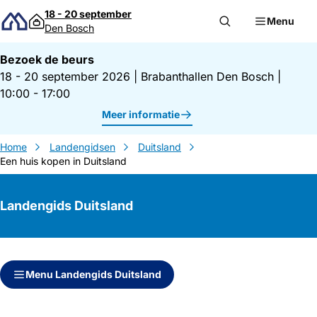
Direct naar inhoud
18 - 20 september
Menu
Den Bosch
Bezoek de beurs
18 - 20 september 2026
|
Brabanthallen Den Bosch
|
10:00 - 17:00
Meer informatie
Home
Landengidsen
Duitsland
Een huis kopen in Duitsland
Landengids Duitsland
Direct naar inhoud
Direct naar zijbalk
Menu Landengids Duitsland