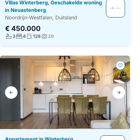
Villas Winterberg, Geschakelde woning
in Neuastenberg
Noordrijn-Westfalen, Duitsland
€ 450.000
Aantal badkamers:
Aantal slaapkamers:
Woonoppervlakte:
3
4
128
20
Foto's:
Galerij
navigatie
Appartement in Winterberg