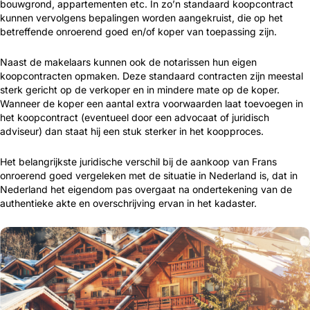
bouwgrond, apparte­menten etc. In zo’n standaard koopcontract
kunnen vervolgens bepalingen worden aangekruist, die op het
betreffende onroerend goed en/of koper van toepassing zijn.
Naast de makelaars kunnen ook de notarissen hun eigen
koopcontracten opmaken. Deze standaard contracten zijn meestal
sterk gericht op de verkoper en in mindere mate op de koper.
Wanneer de koper een aantal extra voorwaar­den laat toevoegen in
het koopcontract (eventueel door een advocaat of juridisch
adviseur) dan staat hij een stuk sterker in het kooppro­ces.
Het belangrijkste juridische verschil bij de aankoop van Frans
onroerend­ goed vergele­ken met de situatie in Nederland is, dat in
Neder­land het eigendom pas overgaat na ondertekening van de
authentie­ke akte en overschrij­ving ervan in het kadaster.