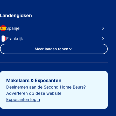
Landengidsen
Spanje
Frankrijk
Meer landen tonen
Belangrijke links
Makelaars & Exposanten
Deelnemen aan de Second Home Beurs?
Adverteren op deze website
Exposanten login