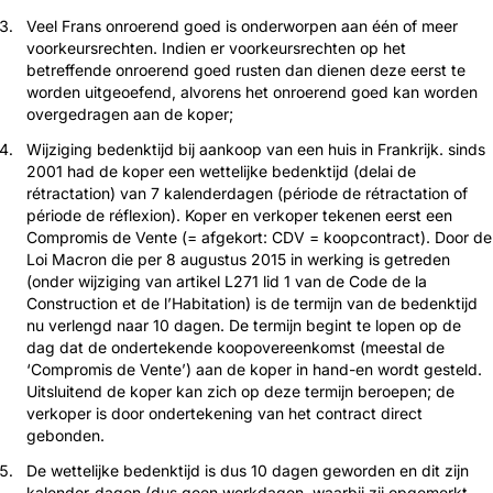
Veel Frans onroerend goed is onderworpen aan één of meer
voorkeurs­rechten. Indien er voorkeursrechten op het
betreffende onroerend goed rusten dan dienen deze eerst te
worden uitgeoefend, alvorens het onroe­rend goed kan worden
overgedragen aan de koper;
Wijziging bedenktijd bij aankoop van een huis in Frankrijk. sinds
2001 had de koper een wettelijke bedenktijd (delai de
rétractation) van 7 kalenderdagen (période de rétractation of
période de réflexion). Koper en verkoper tekenen eerst een
Compromis de Vente (= afgekort: CDV = koopcontract). Door de
Loi Macron die per 8 augustus 2015 in werking is getreden
(onder wijziging van artikel L271 lid 1 van de Code de la
Construction et de l’Habitation) is de termijn van de bedenktijd
nu verlengd naar 10 dagen. De termijn begint te lopen op de
dag dat de ondertekende koopovereenkomst (meestal de
‘Compromis de Vente’) aan de koper in hand-en wordt gesteld.
Uitsluitend de koper kan zich op deze termijn beroepen; de
verkoper is door ondertekening van het contract direct
gebonden.
De wettelijke bedenktijd is dus 10 dagen geworden en dit zijn
kalender-dagen (dus geen werkdagen, waarbij zij opgemerkt