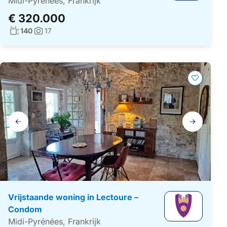
Midi-Pyrénées, Frankrijk
€ 320.000
Woonoppervlakte:
140
17
Foto's:
Galerij
navigatie
Vrijstaande woning in Lectoure –
Condom
Midi-Pyrénées, Frankrijk