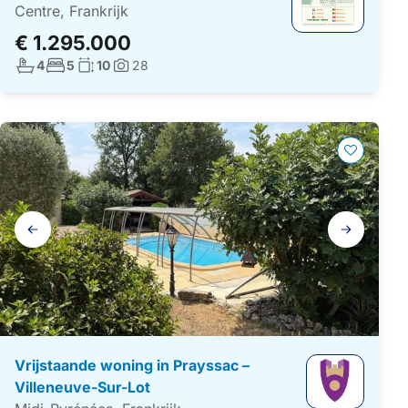
Centre, Frankrijk
€ 1.295.000
Aantal badkamers:
Aantal slaapkamers:
Woonoppervlakte:
4
5
10
28
Foto's:
Galerij
navigatie
Vrijstaande woning in Prayssac –
Villeneuve-Sur-Lot