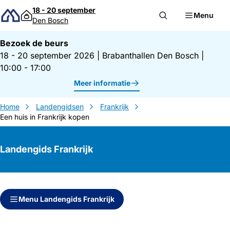
Direct naar inhoud
18 - 20 september
Menu
Den Bosch
Bezoek de beurs
18 - 20 september 2026
|
Brabanthallen Den Bosch
|
10:00 - 17:00
Meer informatie
Home
Landengidsen
Frankrijk
Een huis in Frankrijk kopen
Landengids Frankrijk
Direct naar inhoud
Direct naar zijbalk
Menu Landengids Frankrijk