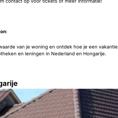
m contact op voor tickets of meer informatie!
ion
:
aarde van je woning en ontdek hoe je een vakantiew
theken en leningen in Nederland en Hongarije.
arije