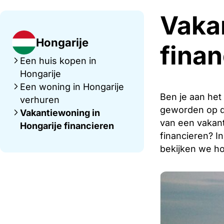
Vaka
Direct naar inhoud
Direct naar z
Hongarije
finan
Een huis kopen in
Hongarije
Een woning in Hongarije
Ben je aan het
verhuren
geworden op de
Vakantiewoning in
van een vakant
Hongarije financieren
financieren? I
bekijken we ho