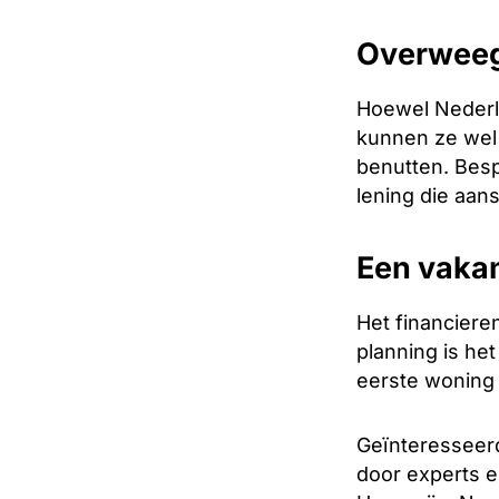
Overweeg
Hoewel Nederl
kunnen ze wel 
benutten. Besp
lening die aanslu
Een vakan
Het financiere
planning is he
eerste woning 
Geïnteresseerd
door experts e