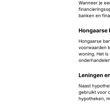
Wanneer je een
financieringso
banken en fina
Hongaarse 
Hongaarse ban
voorwaarden kun
woning. Het i
onderhandelen
Leningen en
Naast hypothe
gebruikt voor
hypotheken, ma