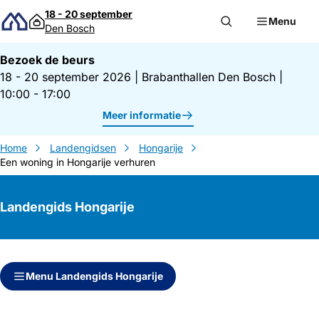
Direct naar inhoud
18 - 20 september
Menu
Den Bosch
Bezoek de beurs
18 - 20 september 2026
|
Brabanthallen Den Bosch
|
10:00 - 17:00
Meer informatie
Home
Landengidsen
Hongarije
Een woning in Hongarije verhuren
Landengids Hongarije
Direct naar inhoud
Direct naar zijbalk
Menu Landengids Hongarije