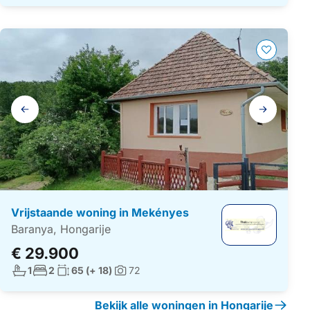
Galerij
navigatie
Vrijstaande woning in Mekényes
Baranya, Hongarije
€ 29.900
Aantal badkamers:
Aantal slaapkamers:
Woonoppervlakte:
1
2
65 (+ 18)
72
Foto's:
Bekijk alle woningen in Hongarije