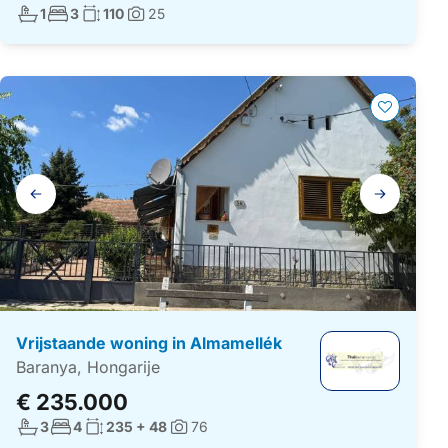
Aantal badkamers:
Aantal slaapkamers:
Woonoppervlakte:
1
3
110
25
Foto's:
Galerij
navigatie
Vrijstaande woning in Almamellék
Baranya, Hongarije
€ 235.000
Aantal badkamers:
Aantal slaapkamers:
Woonoppervlakte:
3
4
235 + 48
76
Foto's: