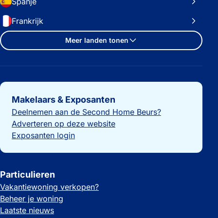
Spanje
Frankrijk
Meer landen tonen
Belangrijke links
Makelaars & Exposanten
Deelnemen aan de Second Home Beurs?
Adverteren op deze website
Exposanten login
Particulieren
Vakantiewoning verkopen?
Beheer je woning
Laatste nieuws