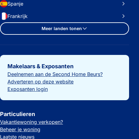
Spanje
Frankrijk
Meer landen tonen
Belangrijke links
Makelaars & Exposanten
Deelnemen aan de Second Home Beurs?
Adverteren op deze website
Exposanten login
Particulieren
Vakantiewoning verkopen?
Beheer je woning
Laatste nieuws