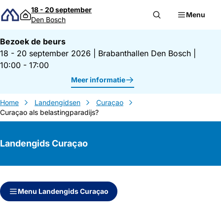
Direct naar inhoud
18 - 20 september
Menu
Den Bosch
Bezoek de beurs
18 - 20 september 2026
|
Brabanthallen Den Bosch
|
10:00 - 17:00
Meer informatie
Home
Landengidsen
Curaçao
Curaçao als belastingparadijs?
Landengids Curaçao
Direct naar inhoud
Direct naar zijbalk
Menu Landengids Curaçao