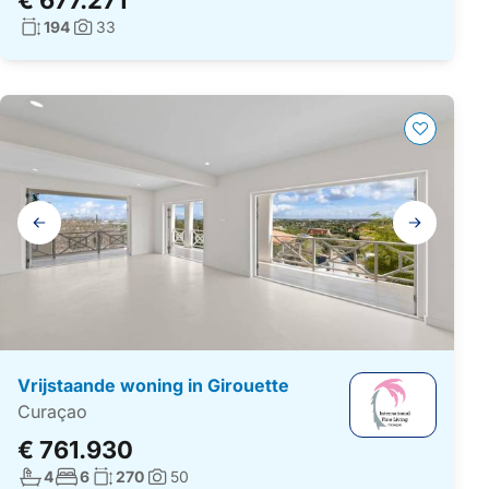
Woonoppervlakte:
194
33
Foto's:
Galerij
navigatie
Vrijstaande woning in Girouette
Curaçao
€ 761.930
Aantal badkamers:
Aantal slaapkamers:
Woonoppervlakte:
4
6
270
50
Foto's: