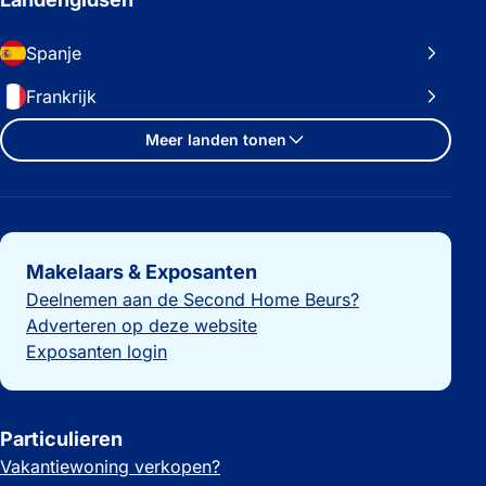
Spanje
Frankrijk
Meer landen tonen
Belangrijke links
Makelaars & Exposanten
Deelnemen aan de Second Home Beurs?
Adverteren op deze website
Exposanten login
Particulieren
Vakantiewoning verkopen?