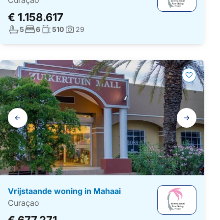
Curaçao
€ 1.158.617
Aantal badkamers:
Aantal slaapkamers:
Woonoppervlakte:
5
6
510
29
Foto's:
Galerij
navigatie
Vrijstaande woning in Mahaai
Curaçao
€ 677.271