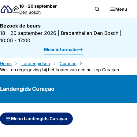
Direct naar inhoud
18 - 20 september
Menu
Den Bosch
Bezoek de beurs
18 - 20 september 2026
|
Brabanthallen Den Bosch
|
10:00 - 17:00
Meer informatie
Home
Landengidsen
Curaçao
Wet- en regelgeving bij het kopen van een huis op Curaçao
Landengids Curaçao
Direct naar inhoud
Direct naar zijbalk
Menu Landengids Curaçao