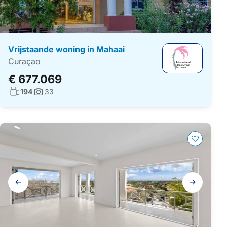
Vrijstaande woning in Mahaai
Curaçao
€ 677.069
Woonoppervlakte:
194
33
Foto's:
Galerij
navigatie