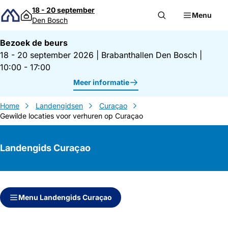
Direct naar inhoud
18 - 20 september
Menu
Den Bosch
Bezoek de beurs
18 - 20 september 2026
|
Brabanthallen Den Bosch
|
10:00 - 17:00
Meer informatie
Home
Landengidsen
Curaçao
Gewilde locaties voor verhuren op Curaçao
Landengids Curaçao
Direct naar inhoud
Direct naar zijbalk
Menu Landengids Curaçao