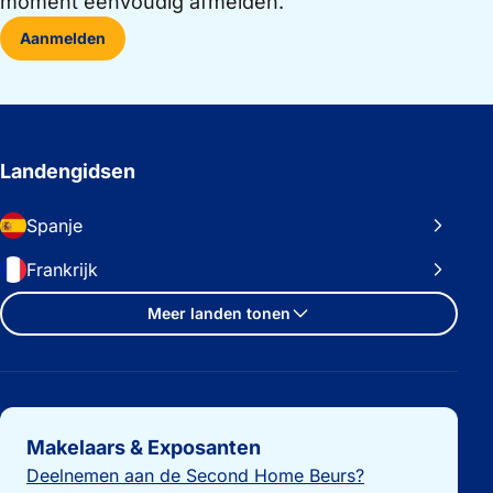
moment eenvoudig afmelden.
Aanmelden
Landengidsen
Spanje
Frankrijk
Meer landen tonen
Belangrijke links
Makelaars & Exposanten
Deelnemen aan de Second Home Beurs?