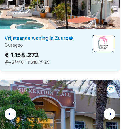
Vrijstaande woning in Zuurzak
Curaçao
€ 1.158.272
Aantal badkamers:
Aantal slaapkamers:
Woonoppervlakte:
5
6
510
29
Foto's:
Galerij
navigatie