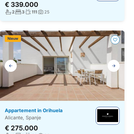
€ 339.000
Aantal badkamers:
Aantal slaapkamers:
Woonoppervlakte:
2
3
111
25
Foto's:
Nieuw
Galerij
navigatie
Appartement in Orihuela
Alicante, Spanje
€ 275.000