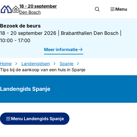
Direct naar inhoud
18 - 20 september
Menu
Den Bosch
Bezoek de beurs
18 - 20 september 2026
|
Brabanthallen Den Bosch
|
10:00 - 17:00
Meer informatie
Home
Landengidsen
Spanje
Tips bij de aankoop van een huis in Spanje
Landengids Spanje
Direct naar inhoud
Direct naar zijbalk
Menu Landengids Spanje