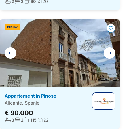
Aantal badkamers:
Aantal slaapkamers:
Woonoppervlakte:
2
2
80
20
Foto's:
Nieuw
Galerij
navigatie
Appartement in Pinoso
Alicante, Spanje
€ 90.000
Aantal badkamers:
Aantal slaapkamers:
Woonoppervlakte:
3
2
115
22
Foto's: